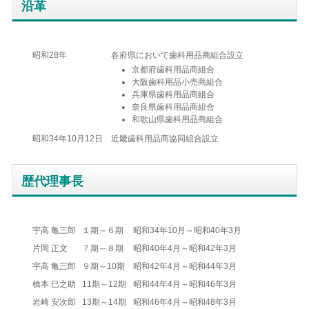
沿革
昭和28年
各府県において歯科用品商組合設立
京都府歯科用品商組合
大阪歯科用品小売商組合
兵庫県歯科用品商組合
奈良県歯科用品商組合
和歌山県歯科用品商組合
昭和34年10月12日
近畿歯科用品商協同組合設立
歴代理事長
宇高 亀三郎
１期～６期
昭和34年10月～昭和40年3月
片岡 正文
７期～８期
昭和40年4月～昭和42年3月
宇高 亀三郎
９期～10期
昭和42年4月～昭和44年3月
橋本 巳之助
11期～12期
昭和44年4月～昭和46年3月
岩崎 安次郎
13期～14期
昭和46年4月～昭和48年3月