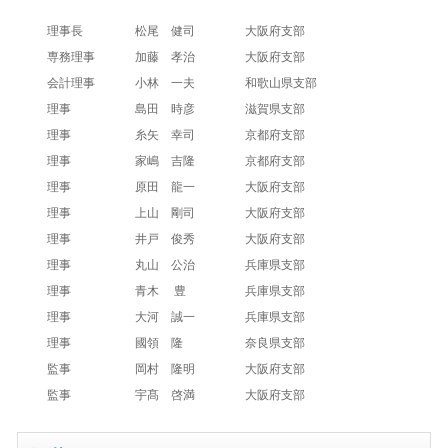
理事長
松尾 健司
大阪府支部
専務理事
加藤 孝治
大阪府支部
会計理事
小林 一夫
和歌山県支部
理事
島田 時彦
滋賀県支部
理事
糸矢 幸司
京都府支部
理事
家嶋 吉隆
京都府支部
理事
原田 龍一
大阪府支部
理事
上山 剛司
大阪府支部
理事
井戸 俊秀
大阪府支部
理事
丸山 公治
兵庫県支部
理事
青木 豊
兵庫県支部
理事
大河 誠一
兵庫県支部
理事
國領 隆
奈良県支部
監事
岡村 隆明
大阪府支部
監事
宇髙 啓満
大阪府支部