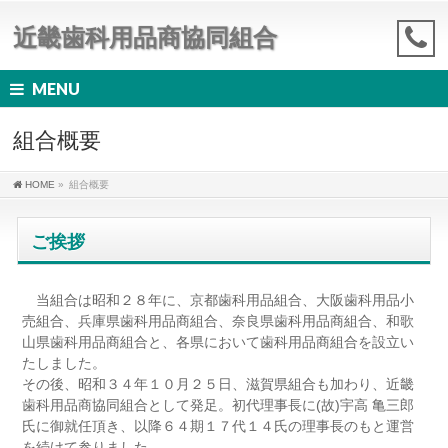
近畿歯科用品商協同組合
MENU
組合概要
HOME
»
組合概要
ご挨拶
当組合は昭和２８年に、京都歯科用品組合、大阪歯科用品小
売組合、兵庫県歯科用品商組合、奈良県歯科用品商組合、和歌
山県歯科用品商組合と、各県において歯科用品商組合を設立い
たしました。
その後、昭和３４年１０月２５日、滋賀県組合も加わり、近畿
歯科用品商協同組合として発足。初代理事長に(故)宇高 亀三郎
氏に御就任頂き、以降６４期１７代１４氏の理事長のもと運営
を続けて参りました。