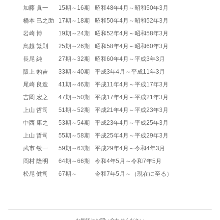
加藤 眞一
15期～16期
昭和48年4月～昭和50年3月
橋本 巳之助
17期～18期
昭和50年4月～昭和52年3月
岩崎 博
19期～24期
昭和52年4月～昭和58年3月
鳥越 繁則
25期～26期
昭和58年4月～昭和60年3月
長尾 純
27期～32期
昭和60年4月～平成3年3月
阪上 豹吉
33期～40期
平成3年4月～平成11年3月
尾崎 良造
41期～46期
平成11年4月～平成17年3月
吉岡 宏之
47期～50期
平成17年4月～平成21年3月
上山 哲司
51期～52期
平成21年4月～平成23年3月
中西 康之
53期～54期
平成23年4月～平成25年3月
上山 哲司
55期～58期
平成25年4月～平成29年3月
武市 敏一
59期～63期
平成29年4月～令和4年3月
岡村 隆明
64期～66期
令和4年5月～令和7年5月
松尾 健司
67期～
令和7年5月～（現在に至る）