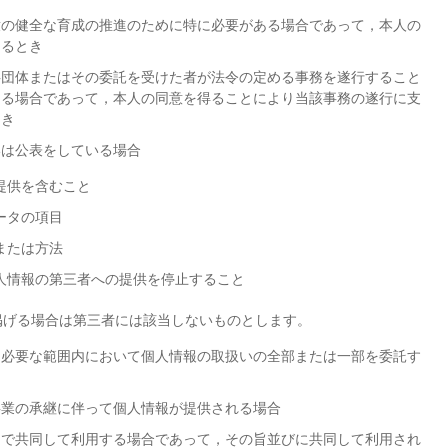
童の健全な育成の推進のために特に必要がある場合であって，本人の
あるとき
共団体またはその委託を受けた者が法令の定める事務を遂行すること
ある場合であって，本人の同意を得ることにより当該事務の遂行に支
とき
いは公表をしている場合
提供を含むこと
ータの項目
または方法
人情報の第三者への提供を停止すること
掲げる場合は第三者には該当しないものとします。
に必要な範囲内において個人情報の取扱いの全部または一部を委託す
事業の承継に伴って個人情報が提供される場合
間で共同して利用する場合であって，その旨並びに共同して利用され