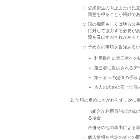
公衆衛生の向上または児
同意を得ることが困難で
国の機関もしくは地方公
に対して協力する必要が
障を及ぼすおそれがある
予め次の事項を告知ある
利用目的に第三者への
第三者に提供されるデ
第三者への提供の手段
本人の求めに応じて個
前項の定めにかかわらず，次に
当組合が利用目的の達成
る場合
合併その他の事由による
個人情報を特定の者との