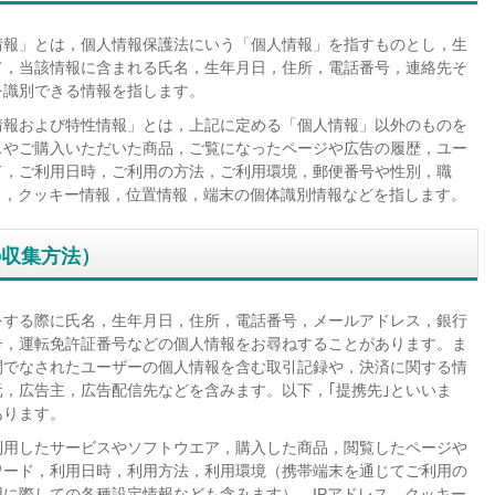
情報」とは，個人情報保護法にいう「個人情報」を指すものとし，生
て，当該情報に含まれる氏名，生年月日，住所，電話番号，連絡先そ
を識別できる情報を指します。
情報および特性情報」とは，上記に定める「個人情報」以外のものを
スやご購入いただいた商品，ご覧になったページや広告の履歴，ユー
ド，ご利用日時，ご利用の方法，ご利用環境，郵便番号や性別，職
ス，クッキー情報，位置情報，端末の個体識別情報などを指します。
の収集方法）
をする際に氏名，生年月日，住所，電話番号，メールアドレス，銀行
号，運転免許証番号などの個人情報をお尋ねすることがあります。ま
間でなされたユーザーの個人情報を含む取引記録や，決済に関する情
，広告主，広告配信先などを含みます。以下，｢提携先｣といいま
あります。
利用したサービスやソフトウエア，購入した商品，閲覧したページや
ワード，利用日時，利用方法，利用環境（携帯端末を通じてご利用の
に際しての各種設定情報なども含みます），IPアドレス，クッキー