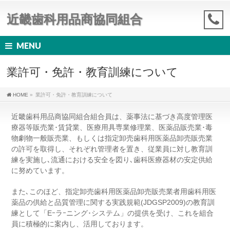
近畿歯科用品商協同組合
MENU
業許可・免許・教育訓練について
HOME
»
業許可・免許・教育訓練について
近畿歯科用品商協同組合組合員は、薬事法に基づき高度管理医
療器等販売業･賃貸業、医療用具専業修理業、医薬品販売業･毒
物劇物一般販売業、もしくは指定卸売歯科用医薬品卸売販売業
の許可を取得し、それぞれ管理者を置き、従業員に対し教育訓
練を実施し､流通における安全を図り､歯科医療器材の安定供給
に努めています。
また､このほど、指定卸売歯科用医薬品卸売販売業者用歯科用医
薬品の供給と品質管理に関する実践規範(JDGSP2009)の教育訓
練として「Eｰラｰニング･システム」の提供を受け、これを組合
員に積極的に案内し、活用しております。