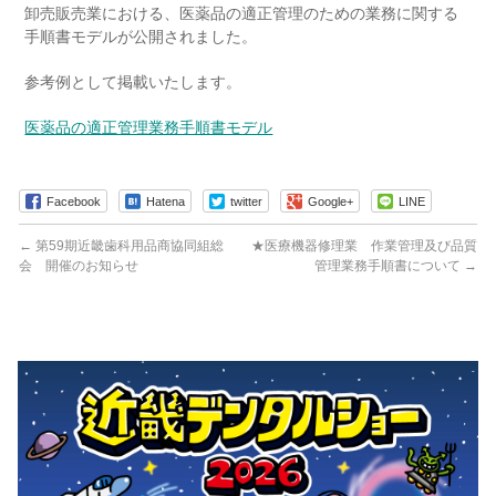
卸売販売業における、医薬品の適正管理のための業務に関する
手順書モデルが公開されました。
参考例として掲載いたします。
医薬品の適正管理業務手順書モデル
Facebook
Hatena
twitter
Google+
LINE
←
第59期近畿歯科用品商協同組総
★医療機器修理業 作業管理及び品質
会 開催のお知らせ
管理業務手順書について
→