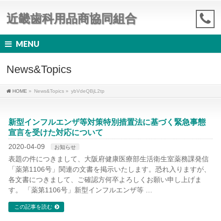
近畿歯科用品商協同組合
MENU
News&Topics
HOME
»
News&Topics
»
ybVdeQBjL2tp
新型インフルエンザ等対策特別措置法に基づく緊急事態
宣言を受けた対応について
2020-04-09
お知らせ
表題の件につきまして、大阪府健康医療部生活衛生室薬務課発信
「薬第1106号」関連の文書を掲示いたします。恐れ入りますが、
各文書につきまして、ご確認方何卒よろしくお願い申し上げま
す。 「薬第1106号」新型インフルエンザ等 …
この記事を読む