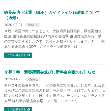
医薬品適正流通（GDP）ガイドライン解説書について
（通知）
2020-02-21
お知らせ
今般、表題の件につきまして、大阪府薬務課経由、厚生労働省・
医薬･生活衛生局総務課及び同局監視指導･麻薬対策課から、以下
の文書が届きましたので、皆様へお知らせいたします。尚、「医
薬品適正流通（GDP）ガイドライン解説書」は …
この記事を読む
令和２年 新春講演会並びに新年会開催のお知らせ
2019-11-29
お知らせ
令和２年の新春を寿ぎ、下記の要領にて開催いたします。組合員
ならびにご関係者皆様のお越しをお待ち申し上げております。 日
時：令和２年１月１１日（土）場所：ホテルモントレグラスミア
大阪 詳細新春講演会会場：２１階 スノーベリ …
この記事を読む